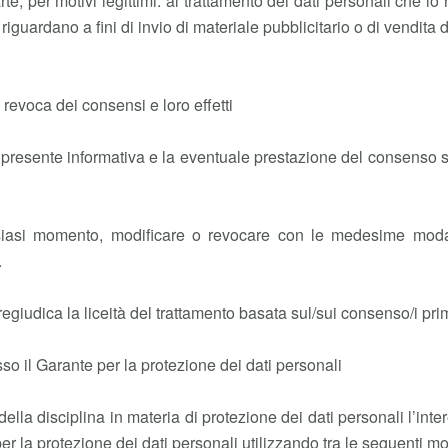
parte, per motivi legittimi: al trattamento dei dati personali che 
 riguardano a fini di invio di materiale pubblicitario o di vendita
revoca dei consensi e loro effetti
a presente informativa e la eventuale prestazione del consenso s
siasi momento, modificare o revocare con le medesime modalit
.
giudica la liceità del trattamento basata sul/sui consenso/i pri
so il Garante per la protezione dei dati personali
ella disciplina in materia di protezione dei dati personali l’int
 la protezione dei dati personali utilizzando tra le seguenti mo