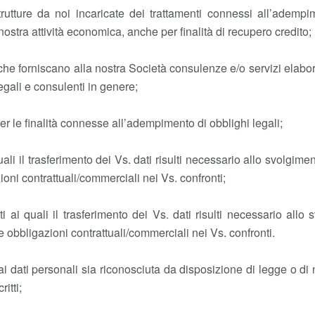
trutture da noi incaricate dei trattamenti connessi all’adempi
nostra attività economica, anche per finalità di recupero credito;
 che forniscano alla nostra Società consulenze e/o servizi elabora
legali e consulenti in genere;
r le finalità connesse all’adempimento di obblighi legali;
uali il trasferimento dei Vs. dati risulti necessario allo svolgime
ioni contrattuali/commerciali nei Vs. confronti;
tti ai quali il trasferimento dei Vs. dati risulti necessario allo
e obbligazioni contrattuali/commerciali nei Vs. confronti.
e ai dati personali sia riconosciuta da disposizione di legge o 
itti;