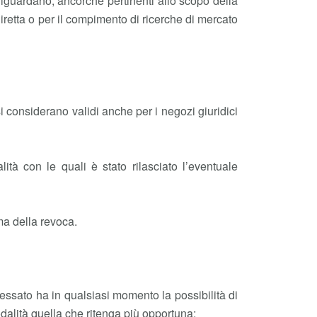
lo riguardano, ancorché pertinenti allo scopo della
 diretta o per il compimento di ricerche di mercato
i considerano validi anche per i negozi giuridici
à con le quali è stato rilasciato l’eventuale
ma della revoca.
eressato ha in qualsiasi momento la possibilità di
dalità quella che ritenga più opportuna: