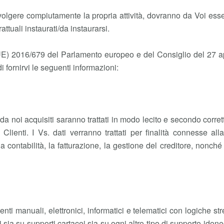
r svolgere compiutamente la propria attività, dovranno da Voi esse
ttuali instaurati/da instaurarsi.
UE) 2016/679 del Parlamento europeo e del Consiglio del 27 apri
i fornirvi le seguenti informazioni:
e da noi acquisiti saranno trattati in modo lecito e secondo corret
Clienti. I Vs. dati verranno trattati per finalità connesse alla
contabilità, la fatturazione, la gestione del creditore, nonché p
enti manuali, elettronici, informatici e telematici con logiche str
sia su supporti cartacei sia su ogni altro tipo di supporto idone