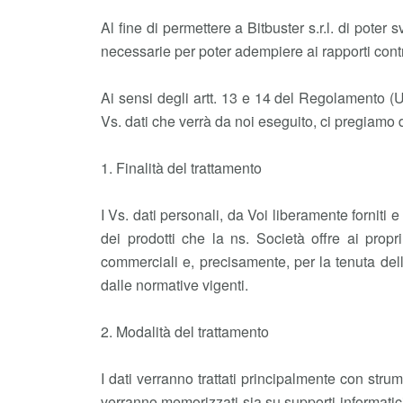
Al fine di permettere a Bitbuster s.r.l. di pote
necessarie per poter adempiere ai rapporti contra
Ai sensi degli artt. 13 e 14 del Regolamento (
Vs. dati che verrà da noi eseguito, ci pregiamo d
1. Finalità del trattamento
I Vs. dati personali, da Voi liberamente forniti 
dei prodotti che la ns. Società offre ai propri 
commerciali e, precisamente, per la tenuta della 
dalle normative vigenti.
2. Modalità del trattamento
I dati verranno trattati principalmente con strum
verranno memorizzati sia su supporti informatici 