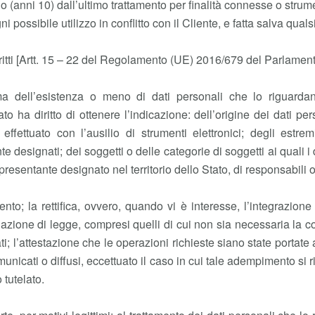
ni 10) dall’ultimo trattamento per finalità connesse o strumental
i possibile utilizzo in conflitto con il Cliente, e fatta salva qual
 diritti [Artt. 15 – 22 del Regolamento (UE) 2016/679 del Parlame
erma dell’esistenza o meno di dati personali che lo riguarda
to ha diritto di ottenere l’indicazione: dell’origine dei dati per
ffettuato con l’ausilio di strumenti elettronici; degli estremi 
 designati; dei soggetti o delle categorie di soggetti ai quali 
sentante designato nel territorio dello Stato, di responsabili o 
mento; la rettifica, ovvero, quando vi è interesse, l’integrazione
olazione di legge, compresi quelli di cui non sia necessaria la c
ati; l’attestazione che le operazioni richieste siano state porta
comunicati o diffusi, eccettuato il caso in cui tale adempimento si
 tutelato.