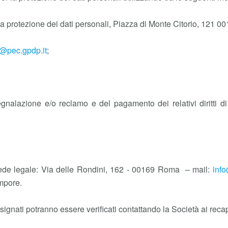
la protezione dei dati personali, Piazza di Monte Citorio, 121 
@pec.gpdp.it
;
egnalazione e/o reclamo e del pagamento dei relativi diritti di 
. - Sede legale: Via delle Rondini, 162 - 00169 Roma – mail:
info
mpore.
ignati potranno essere verificati contattando la Società ai recapi